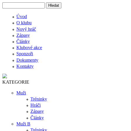
Přejít k hlavnímu obsahu
Hledat
Vyhledávání
Úvod
O klubu
Nový hráč
Zápasy
Články
Klubové akce
Sponzoři
Dokumenty
Kontakty
KATEGORIE
Muži
Tréninky
Hráči
Zápasy
Články
Muži B
Tréninky