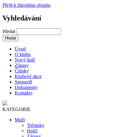
Přejít k hlavnímu obsahu
Vyhledávání
Hledat
Úvod
O klubu
Nový hráč
Zápasy
Články
Klubové akce
Sponzoři
Dokumenty
Kontakty
KATEGORIE
Muži
Tréninky
Hráči
Zápasy