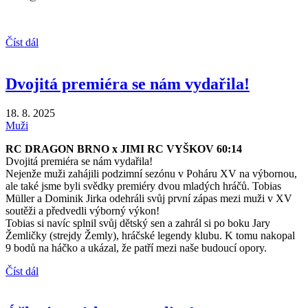
Číst dál
Dvojitá premiéra se nám vydařila!
18. 8. 2025
Muži
RC DRAGON BRNO x JIMI RC VYŠKOV 60:14
Dvojitá premiéra se nám vydařila!
Nejenže muži zahájili podzimní sezónu v Poháru XV na výbornou,
ale také jsme byli svědky premiéry dvou mladých hráčů. Tobias
Müller a Dominik Jirka odehráli svůj první zápas mezi muži v XV
soutěži a předvedli výborný výkon!
Tobias si navíc splnil svůj dětský sen a zahrál si po boku Jary
Žemličky (strejdy Žemly), hráčské legendy klubu. K tomu nakopal
9 bodů na háčko a ukázal, že patří mezi naše budoucí opory.
Číst dál