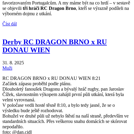
favorizovaným Portugalcům. A my máme být na co hrdí – v sestavě
se objevili
tři hráči RC Dragon Brno
, kteří se výrazně podíleli na
výborném dojmu z utkání.
Číst dál
Derby RC DRAGON BRNO x RU
DONAU WIEN
31. 8. 2025
Muži
RC DRAGON BRNO x RU DONAU WIEN 8:21
Začátek zápasu proběhl podle plánu.
Dlouholetý fanoušek Dragonu a bývalý hráč rugby, pan Jaroslav
Čížek, slavnostním výkopem zahájil první půli utkání, která byla
velmi vyrovnaná.
V poločase vedli hosté těsně 8:10, a bylo tedy jasné, že se o
výsledku bude ještě rozhodovat.
Bohužel ve druhé půli už nebylo štěstí na naší straně, především ve
standardních situacích. Přes veškerou snahu domácích se skórovat
nepodařilo.
foto: @dan.cidl