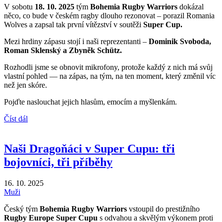
V sobotu
18. 10. 2025
tým
Bohemia Rugby Warriors
dokázal
něco, co bude v českém ragby dlouho rezonovat – porazil Romania
Wolves a zapsal tak první vítězství v soutěži
Super Cup.
Mezi hrdiny zápasu stojí i naši reprezentanti –
Dominik Svoboda,
Roman Sklenský a Zbyněk Schütz.
Rozhodli jsme se obnovit mikrofony, protože každý z nich má svůj
vlastní pohled — na zápas, na tým, na ten moment, který změnil víc
než jen skóre.
Pojďte naslouchat jejich hlasům, emocím a myšlenkám.
Číst dál
Naši Dragoňáci v Super Cupu: tři
bojovníci, tři příběhy
16. 10. 2025
Muži
Český tým
Bohemia Rugby Warriors
vstoupil do prestižního
Rugby Europe Super Cupu
s odvahou a skvělým výkonem proti