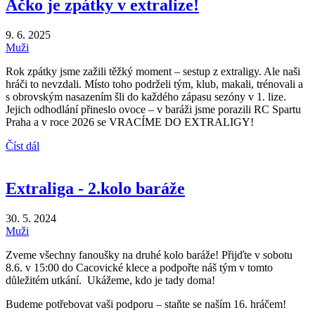
Áčko je zpátky v extralize!
9. 6. 2025
Muži
Rok zpátky jsme zažili těžký moment – sestup z extraligy. Ale naši
hráči to nevzdali. Místo toho podrželi tým, klub, makali, trénovali a
s obrovským nasazením šli do každého zápasu sezóny v 1. lize.
Jejich odhodlání přineslo ovoce – v baráži jsme porazili RC Spartu
Praha a v roce 2026 se VRACÍME DO EXTRALIGY!
Číst dál
Extraliga - 2.kolo baráže
30. 5. 2024
Muži
Zveme všechny fanoušky na druhé kolo baráže! Přijďte v sobotu
8.6. v 15:00 do Cacovické klece a podpořte náš tým v tomto
důležitém utkání. Ukážeme, kdo je tady doma!
Budeme potřebovat vaši podporu – staňte se naším 16. hráčem!