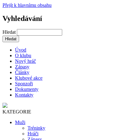
Přejít k hlavnímu obsahu
Vyhledávání
Hledat
Úvod
O klubu
Nový hráč
Zápasy
Články
Klubové akce
Sponzoři
Dokumenty
Kontakty
KATEGORIE
Muži
Tréninky
Hráči
Zápasy