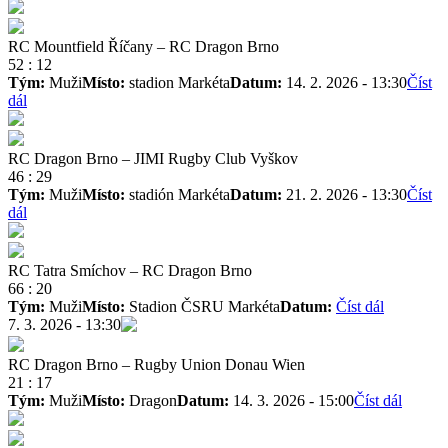
RC Mountfield Říčany
–
RC Dragon Brno
52
:
12
Tým:
Muži
Místo:
stadion Markéta
Datum:
14. 2. 2026 - 13:30
Číst
dál
RC Dragon Brno
–
JIMI Rugby Club Vyškov
46
:
29
Tým:
Muži
Místo:
stadión Markéta
Datum:
21. 2. 2026 - 13:30
Číst
dál
RC Tatra Smíchov
–
RC Dragon Brno
66
:
20
Tým:
Muži
Místo:
Stadion ČSRU Markéta
Datum:
Číst dál
7. 3. 2026 - 13:30
RC Dragon Brno
–
Rugby Union Donau Wien
21
:
17
Tým:
Muži
Místo:
Dragon
Datum:
14. 3. 2026 - 15:00
Číst dál