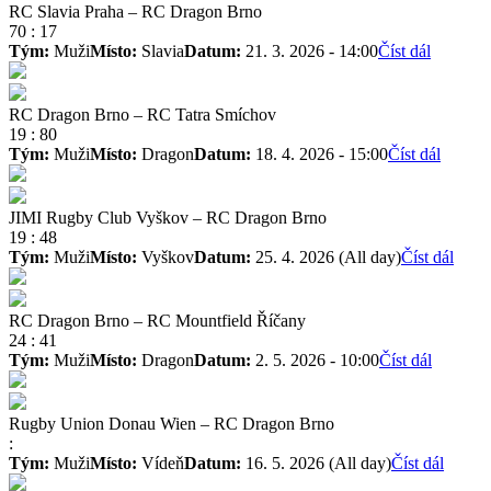
RC Slavia Praha
–
RC Dragon Brno
70
:
17
Tým:
Muži
Místo:
Slavia
Datum:
21. 3. 2026 - 14:00
Číst dál
RC Dragon Brno
–
RC Tatra Smíchov
19
:
80
Tým:
Muži
Místo:
Dragon
Datum:
18. 4. 2026 - 15:00
Číst dál
JIMI Rugby Club Vyškov
–
RC Dragon Brno
19
:
48
Tým:
Muži
Místo:
Vyškov
Datum:
25. 4. 2026 (All day)
Číst dál
RC Dragon Brno
–
RC Mountfield Říčany
24
:
41
Tým:
Muži
Místo:
Dragon
Datum:
2. 5. 2026 - 10:00
Číst dál
Rugby Union Donau Wien
–
RC Dragon Brno
:
Tým:
Muži
Místo:
Vídeň
Datum:
16. 5. 2026 (All day)
Číst dál