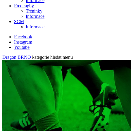
Informace
Free ragby
Tréninky
Informace
SCM
Informace
Facebook
Instagram
Youtube
Dragon BRNO
kategorie
hledat
menu