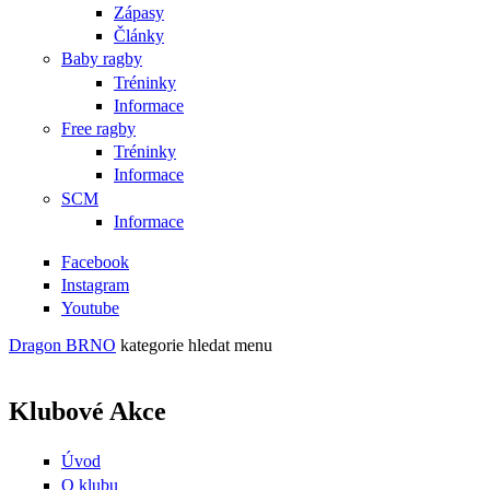
Zápasy
Články
Baby ragby
Tréninky
Informace
Free ragby
Tréninky
Informace
SCM
Informace
Facebook
Instagram
Youtube
Dragon BRNO
kategorie
hledat
menu
Klubové Akce
Úvod
O klubu