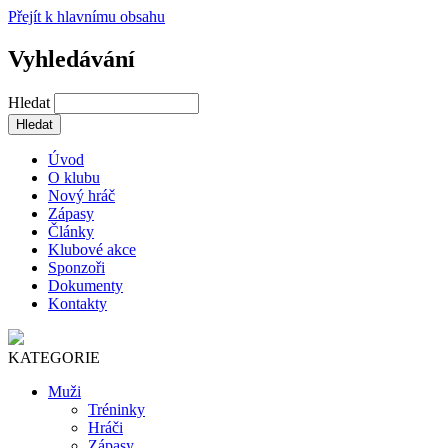
Přejít k hlavnímu obsahu
Vyhledávání
Hledat
Úvod
O klubu
Nový hráč
Zápasy
Články
Klubové akce
Sponzoři
Dokumenty
Kontakty
KATEGORIE
Muži
Tréninky
Hráči
Zápasy