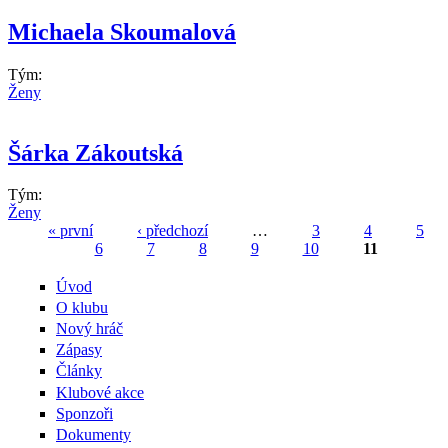
Michaela Skoumalová
Tým:
Ženy
Šárka Zákoutská
Tým:
Ženy
« první
‹ předchozí
…
3
4
5
6
7
8
9
10
11
Stránky
Úvod
O klubu
Nový hráč
Zápasy
Články
Klubové akce
Sponzoři
Dokumenty