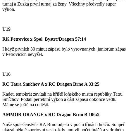
turnaj a Zuzka první turnaj za ženy. Všechny předvedly super
výkon.
U19
RK Petrovice x Spol. Bystrc/Dragon 57:14
I když prvních 30 minut zápasu bylo vyrovnaných, juniorům zápas
v Petrovicích nevyšel.
U16
RC Tatra Smíchov A x RC Dragon Brno A 33:25
Kadeti tentokrát zavítali na hřiště loňského mistra republiky Tatru
Smíchov. Podali perfektní výkon a část zápasu dokonce vedli.
Máme se ještě na co těšit.
AMMOR ORANGE x RC Dragon Brno B 106:5
Naše společenství s RA Brno odjelo v počtu třinácti hráčů. Soupeř
ukázal pěkné sportovní gesto, kdy upravil počet hráčů a v druhém