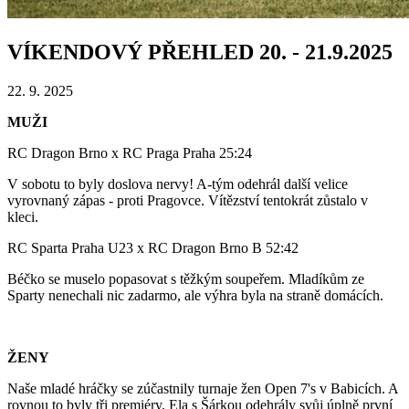
VÍKENDOVÝ PŘEHLED 20. - 21.9.2025
22. 9. 2025
MUŽI
RC Dragon Brno x RC Praga Praha 25:24
V sobotu to byly doslova nervy! A-tým odehrál další velice
vyrovnaný zápas - proti Pragovce. Vítězství tentokrát zůstalo v
kleci.
RC Sparta Praha U23 x RC Dragon Brno B 52:42
Béčko se muselo popasovat s těžkým soupeřem. Mladíkům ze
Sparty nenechali nic zadarmo, ale výhra byla na straně domácích.
ŽENY
Naše mladé hráčky se zúčastnily turnaje žen Open 7's v Babicích. A
rovnou to byly tři premiéry. Ela s Šárkou odehrály svůj úplně první