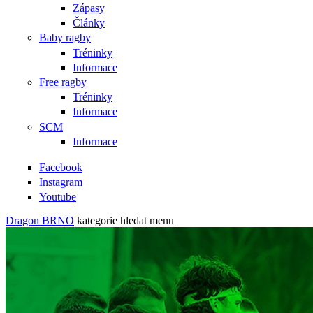
Zápasy
Články
Baby ragby
Tréninky
Informace
Free ragby
Tréninky
Informace
SCM
Informace
Facebook
Instagram
Youtube
Dragon BRNO
kategorie
hledat
menu