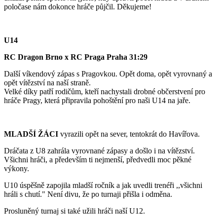
poločase nám dokonce hráče půjčil. Děkujeme!
U14
RC Dragon Brno x RC Praga Praha 31:29
Další víkendový zápas s Pragovkou. Opět doma, opět vyrovnaný a
opět vítězství na naší straně.
Velké díky patří rodičům, kteří nachystali drobné občerstvení pro
hráče Pragy, která připravila pohoštění pro naši U14 na jaře.
MLADŠÍ ŽÁCI
vyrazili opět na sever, tentokrát do Havířova.
Dráčata z U8 zahrála vyrovnané zápasy a došlo i na vítězství.
Všichni hráči, a především ti nejmenší, předvedli moc pěkné
výkony.
U10 úspěšně zapojila mladší ročník a jak uvedli trenéři ,,všichni
hráli s chutí." Není divu, že po turnaji přišla i odměna.
Prosluněný turnaj si také užili hráči naší U12.