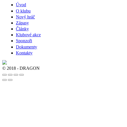
Úvod
O klubu
Nový hráč
Zápasy
Články
Klubové akce
Sponzoři
Dokumenty
Kontakty
© 2018 - DRAGON